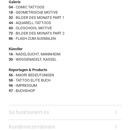
Galerie
04
- COMIC TATTOOS
18
- GEOMETRISCHE MOTIVE
32
- BILDER DES MONATS PART 1
44
- AQUARELL-TATTOOS
60
- OLDSCHOOL MOTIVE
72
- BILDER DES MONATS PART 2
86
- FLASH ZUM AUSMALEN
Künstler
16
- NADELSUCHT, MANNHEIM
30
- WEGGENADELT, KASSEL
Reportagen & Products
56
- MAORI BEDEUTUNGEN
58
- TATTOO ELITE BUCH
96
- IMPRESSUM
97
- BUCHSHOP
So funktioniert es
Kundenrezensionen