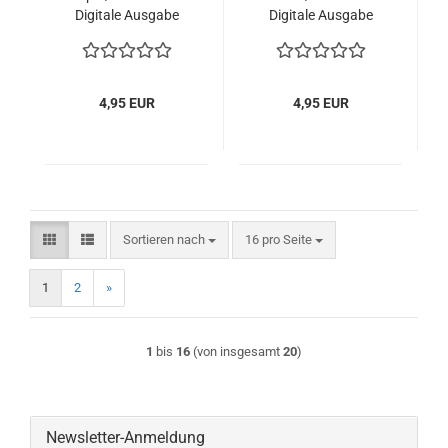
Digitale Ausgabe
Digitale Ausgabe
4,95 EUR
4,95 EUR
Sortieren nach
pro Seite
Sortieren nach
16 pro Seite
1
2
»
1
bis
16
(von insgesamt
20
)
Newsletter-Anmeldung