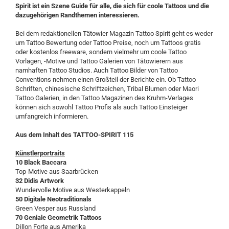
Spirit ist ein Szene Guide für alle, die sich für coole Tattoos und die
dazugehörigen Randthemen interessieren.
Bei dem redaktionellen Tätowier Magazin Tattoo Spirit geht es weder
um Tattoo Bewertung oder Tattoo Preise, noch um Tattoos gratis
oder kostenlos freeware, sondern vielmehr um coole Tattoo
Vorlagen, -Motive und Tattoo Galerien von Tätowierern aus
namhaften Tattoo Studios. Auch Tattoo Bilder von Tattoo
Conventions nehmen einen Großteil der Berichte ein. Ob Tattoo
Schriften, chinesische Schriftzeichen, Tribal Blumen oder Maori
Tattoo Galerien, in den Tattoo Magazinen des Kruhm-Verlages
können sich sowohl Tattoo Profis als auch Tattoo Einsteiger
umfangreich informieren.
Aus dem Inhalt des TATTOO-SPIRIT 115
Künstlerportraits
10 Black Baccara
Top-Motive aus Saarbrücken
32 Didis Artwork
Wundervolle Motive aus Westerkappeln
50 Digitale Neotraditionals
Green Vesper aus Russland
70 Geniale Geometrik Tattoos
Dillon Forte aus Amerika