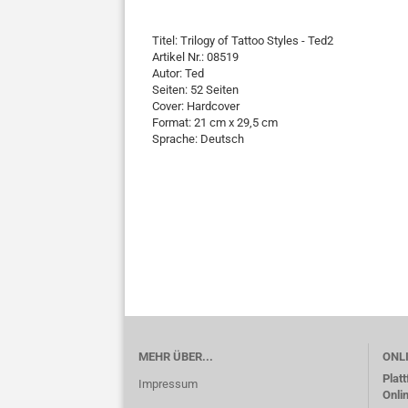
Titel: Trilogy of Tattoo Styles - Ted2
Artikel Nr.: 08519
Autor: Ted
Seiten: 52 Seiten
Cover: Hardcover
Format: 21 cm x 29,5 cm
Sprache: Deutsch
MEHR ÜBER...
ONL
Plat
Impressum
Onli