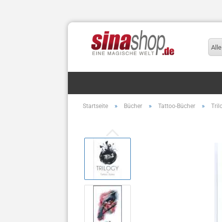
Alle
»
»
»
Startseite
Bücher
Tattoo-Bücher
Tril