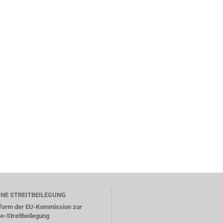
INE STREITBEILEGUNG
tform der EU-Kommission zur
ne-Streitbeilegung