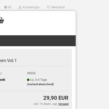
DE
Kundenlogin
Merkzettel
en Vol.1
.:
08354
zeit:
ca. 3-4 Tage
(Ausland abweichend)
29,90 EUR
inkl. 7% MwSt. zzgl.
Versand