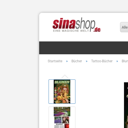
Alle
»
»
»
Startseite
Bücher
Tattoo-Bücher
Blu