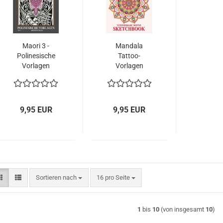
Maori 3 -
Mandala
Polinesische
Tattoo-
Vorlagen
Vorlagen
9,95 EUR
9,95 EUR
Sortieren nach
pro Seite
Sortieren nach
16 pro Seite
1
bis
10
(von insgesamt
10
)