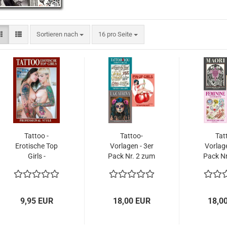
Sortieren nach
pro Seite
Sortieren nach
16 pro Seite
Tattoo -
Tattoo-
Tat
Erotische Top
Vorlagen - 3er
Vorlage
Girls -
Pack Nr. 2 zum
Pack Nr
Professional
Super
Su
Style
Sparpreis - Pin-
Sparp
Up, Schriften
Feminin
und La Catrina
und Wat
9,95 EUR
18,00 EUR
18,0