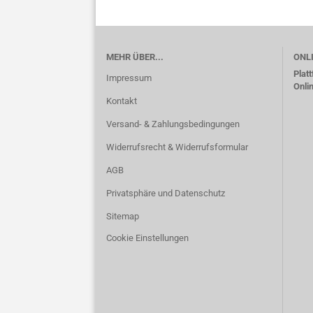
MEHR ÜBER...
ONL
Plat
Impressum
Onli
Kontakt
Versand- & Zahlungsbedingungen
Widerrufsrecht & Widerrufsformular
AGB
Privatsphäre und Datenschutz
Sitemap
Cookie Einstellungen