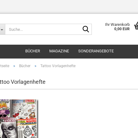
Ihr Warenkorb
Suche...
0,00 EUR
BÜCHER
MAGAZINE
SONDERANGEBOTE
»
»
tseite
Bücher
Tattoo Vorlagenhefte
ttoo Vorlagenhefte