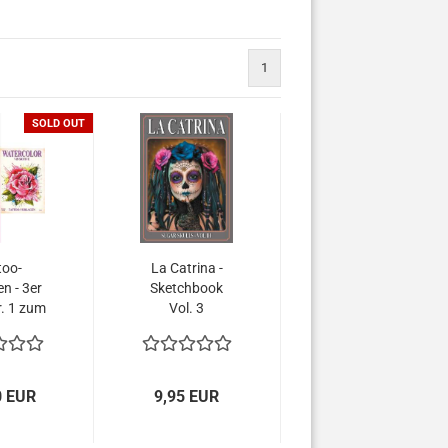
1
SOLD OUT
too-
La Catrina -
n - 3er
Sketchbook
. 1 zum
Vol. 3
per
reis -
, Maori
ercolor
0 EUR
9,95 EUR