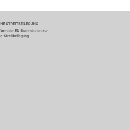
INE STREITBEILEGUNG
tform der EU-Kommission zur
ne-Streitbeilegung