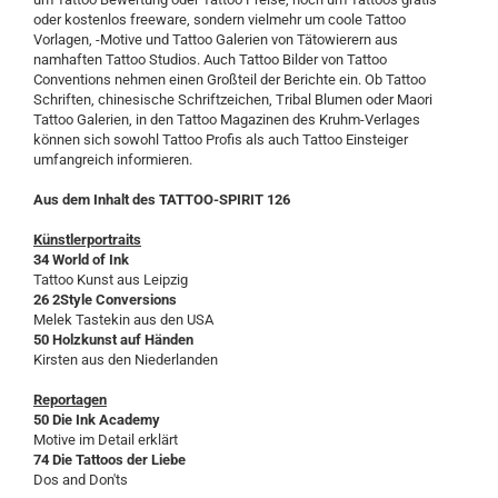
oder kostenlos freeware, sondern vielmehr um coole Tattoo
Vorlagen, -Motive und Tattoo Galerien von Tätowierern aus
namhaften Tattoo Studios. Auch Tattoo Bilder von Tattoo
Conventions nehmen einen Großteil der Berichte ein. Ob Tattoo
Schriften, chinesische Schriftzeichen, Tribal Blumen oder Maori
Tattoo Galerien, in den Tattoo Magazinen des Kruhm-Verlages
können sich sowohl Tattoo Profis als auch Tattoo Einsteiger
umfangreich informieren.
Aus dem Inhalt des TATTOO-SPIRIT 126
Künstlerportraits
34 World of Ink
Tattoo Kunst aus Leipzig
26 2Style Conversions
Melek Tastekin aus den USA
50 Holzkunst auf Händen
Kirsten aus den Niederlanden
Reportagen
50 Die Ink Academy
Motive im Detail erklärt
74 Die Tattoos der Liebe
Dos and Don'ts