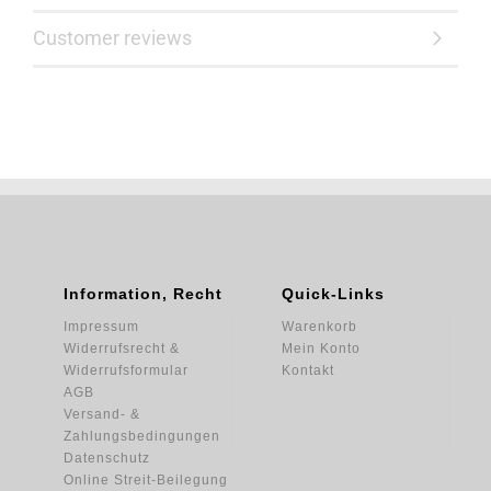
Customer reviews
Information, Recht
Quick-Links
Impressum
Warenkorb
Widerrufsrecht &
Mein Konto
Widerrufsformular
Kontakt
AGB
Versand- &
Zahlungsbedingungen
Datenschutz
Online Streit-Beilegung