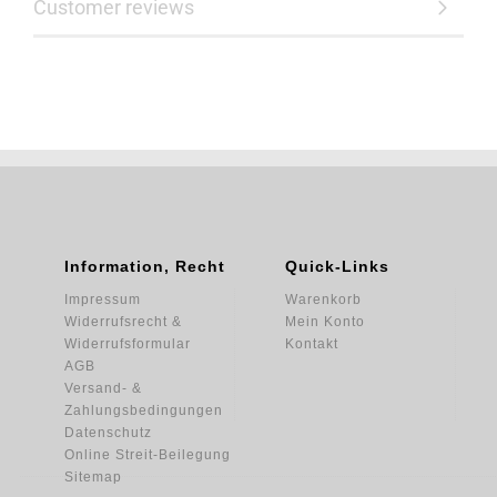
Customer reviews
Information, Recht
Quick-Links
Impressum
Warenkorb
Widerrufsrecht &
Mein Konto
Widerrufsformular
Kontakt
AGB
Versand- &
Zahlungsbedingungen
Datenschutz
Online Streit-Beilegung
Sitemap