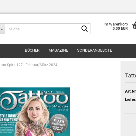
Ihr Warenkorb
Suche...
0,00 EUR
BÜCHER
MAGAZINE
SONDERANGEBOTE
ttoo-Spirit 127 - Februar/März 2024
Tatt
Art.Nr
Liefer