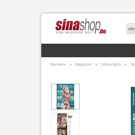
Alle
»
»
»
Startseite
Magazine
Tattoo-Spirit
Ta