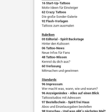
16 Start-Up-Tattoos
Motiv-Ideen für Einsteiger
62 Crazy Tattoos
Die große Sonder-Galerie
92 Flash-Vorlagen
Tattoos zum ausmalen
Rubriken
03 Editorial - Spirit Backstage
Hinter den Kulissen
06 Tattoo-News
Neue Infos für Fans
48 Tattoo-Wissen
Kennst du dich aus?
60 Verlosung
Mitmachen und gewinnen
Standards
96 Impressum
Wer macht was, wann, wie und warum?
96 Anzeigenindex - Alles auf einen Blick
Tattoostudios mit Adressen
97 Bestellschein - Spirit frei Haus
Abos und Einzelausgaben bestellen
98 Vorschau - Und was gibt´s nächstes Mal?