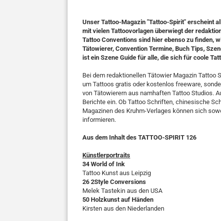
Unser Tattoo-Magazin "Tattoo-Spirit" erscheint a
mit vielen Tattoovorlagen überwiegt der redaktio
Tattoo Conventions sind hier ebenso zu finden, w
Tätowierer, Convention Termine, Buch Tips, Szene
ist ein Szene Guide für alle, die sich für coole 
Bei dem redaktionellen Tätowier Magazin Tattoo S
um Tattoos gratis oder kostenlos freeware, sonde
von Tätowierern aus namhaften Tattoo Studios. Au
Berichte ein. Ob Tattoo Schriften, chinesische Sch
Magazinen des Kruhm-Verlages können sich sowohl
informieren.
Aus dem Inhalt des TATTOO-SPIRIT 126
Künstlerportraits
34 World of Ink
Tattoo Kunst aus Leipzig
26 2Style Conversions
Melek Tastekin aus den USA
50 Holzkunst auf Händen
Kirsten aus den Niederlanden