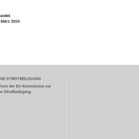
Handel.
. März 2024.
INE STREITBEILEGUNG
tform der EU-Kommission zur
ne-Streitbeilegung