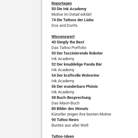
Reportagen
50 Die Ink Academy
Motive im Detail erklärt
74 Die Tattoos der Liebe
Dos and Don'ts
Wissenswert
40 Simply the Best
Das Tattoo Portfolio
50 Der faszinierende Roboter
Ink Academy
52 Der knuddelige Panda Bär
Ink Academy
54 Der kraftvolle Wolverine
Ink Academy
56 Der wunderbare Phönix
Ink Academy
58 Buch-Besprechung
Das Maori-Buch
80 Bilder des Monats
Künstler zeigen ihre besten Motive
90 Tattoo News
Buntes aus aller Welt
Tattoo-Ideen